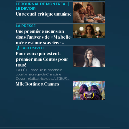
LE JOURNAL DE MONTRÉAL |
LE DEVOIR
Un accueil critique unanime
LA PRESSE
Une première incursion
dans l’univers de « Ma belle-
mère est une sorcière »
EXCLUSIVITÉ
Pour ceux qui restent:
premier mini Contes pour
tous!
LA FÊTE produit le prochain
court-métrage de Christine
Doyon, réalisatrice de
LA SŒUR
DE MARGOT.
Mlle Bottine à Cannes