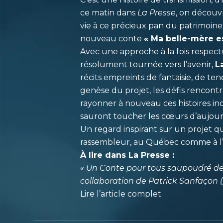
ce matin dans
La Presse
, on décou
vie à ce précieux pan du patrimoine 
nouveau conte
« Ma belle-mère es
Avec une approche à la fois respec
résolument tournée vers l’avenir,
L
récits empreints de fantaisie, de ten
genèse du projet, les défis rencontr
rayonner à nouveau ces histoires in
sauront toucher les cœurs d’aujour
Un regard inspirant sur un projet q
rassembleur, au Québec comme à l’i
À lire dans La Presse :
« Un Conte pour tous saupoudré de m
collaboration de Patrick Sanfaçon 
Lire l’article complet