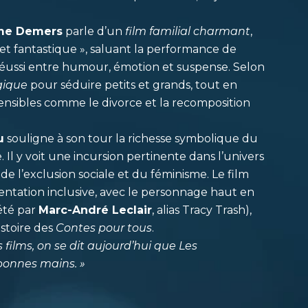
me Demers
parle d’un
film familial charmant
,
t fantastique », saluant la performance de
 réussi entre humour, émotion et suspense. Selon
gique
pour séduire petits et grands, tout en
ensibles comme le divorce et la recomposition
u
souligne à son tour la richesse symbolique du
 Il y voit une incursion pertinente dans l’univers
 de l’exclusion sociale et du féminisme. Le film
entation inclusive, avec le personnage haut en
été par
Marc-André Leclair
, alias Tracy Trash),
stoire des
Contes pour tous
.
s films, on se dit aujourd’hui que Les
bonnes mains. »