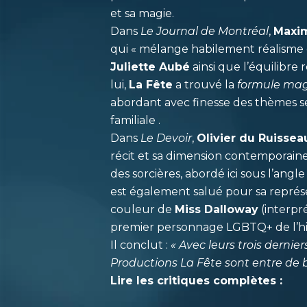
et sa magie.
Dans
Le Journal de Montréal
,
Maxi
qui « mélange habilement réalisme e
Juliette Aubé
ainsi que l’équilibre
lui,
La Fête
a trouvé la
formule ma
abordant avec finesse des thèmes s
familiale .
Dans
Le Devoir
,
Olivier du Ruissea
récit et sa dimension contemporaine.
des sorcières, abordé ici sous l’angle
est également salué pour sa représ
couleur de
Miss Dalloway
(interpr
premier personnage LGBTQ+ de l’hi
Il conclut :
« Avec leurs trois dernier
Productions La Fête sont entre de 
Lire les critiques complètes :