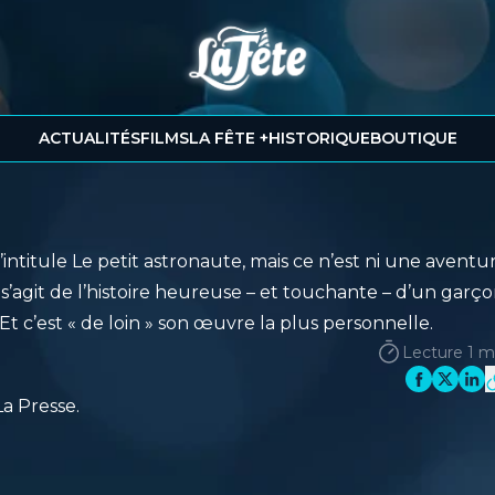
ACTUALITÉS
FILMS
LA FÊTE +
HISTORIQUE
BOUTIQUE
ntitule Le petit astronaute, mais ce n’est ni une aventu
 s’agit de l’histoire heureuse – et touchante – d’un garç
 Et c’est « de loin » son œuvre la plus personnelle.
Lecture 1 m
La Presse
.
1
/
4