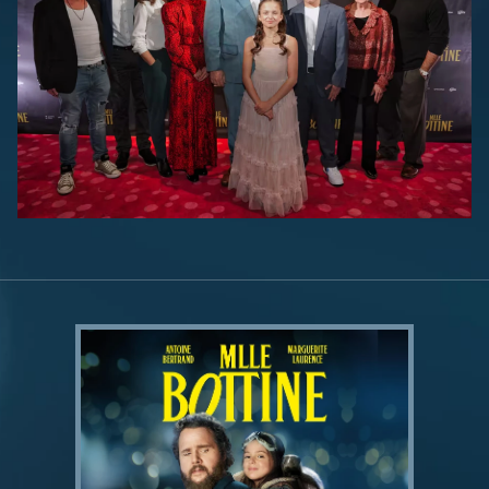
1
/
14