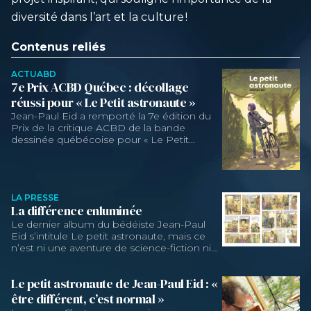
diversité dans l’art et la culture !
Contenus reliés
ACTUABD
7e Prix ACBD Québec : décollage
réussi pour « Le Petit astronaute »
Jean-Paul Eid a remporté la 7e édition du
Prix de la critique ACBD de la bande
dessinée québécoise pour « Le Petit
astronaute » (La Pastèque), un récit
touchant et juste sur le handicap.
LA PRESSE
La différence enluminée
Le dernier album du bédéiste Jean-Paul
Eid s’intitule Le petit astronaute, mais ce
n’est ni une aventure de science-fiction ni
un conte pour enfants. Il s’agit de l’histoire
heureuse – et touchante – d’un garçon
Le petit astronaute de Jean-Paul Eid : «
atteint de paralysie cérébrale et de sa
famille. Et c’est « de loin » son œuvre la plus
être différent, c’est normal »
personnelle.