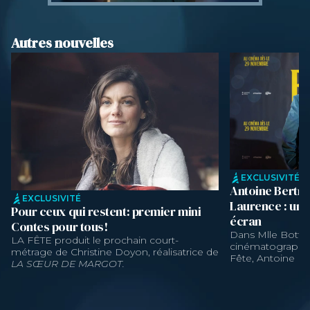
Autres nouvelles
EXCLUSIVITÉ
Antoine Bertra
EXCLUSIVITÉ
Laurence : une
Pour ceux qui restent: premier mini
écran
Contes pour tous!
Dans Mlle Bottin
LA FÊTE produit le prochain court-
cinématographiq
métrage de Christine Doyon, réalisatrice de
Fête, Antoine Be
LA SŒUR DE MARGOT.
Laurence brillent
de Philippe et S
personnages con
unique au fil du f