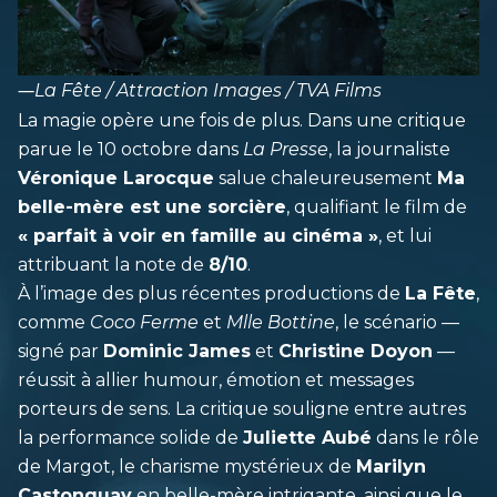
―
La Fête / Attraction Images / TVA Films
La magie opère une fois de plus. Dans une critique
parue le 10 octobre dans
La Presse
, la journaliste
Véronique Larocque
salue chaleureusement
Ma
belle-mère est une sorcière
, qualifiant le film de
« parfait à voir en famille au cinéma »
, et lui
attribuant la note de
8/10
.
À l’image des plus récentes productions de
La Fête
,
comme
Coco Ferme
et
Mlle Bottine
, le scénario —
signé par
Dominic James
et
Christine Doyon
—
réussit à allier humour, émotion et messages
porteurs de sens. La critique souligne entre autres
la performance solide de
Juliette Aubé
dans le rôle
de Margot, le charisme mystérieux de
Marilyn
Castonguay
en belle-mère intrigante, ainsi que le