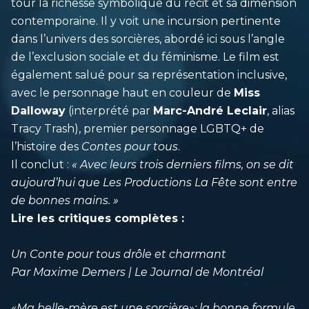
tour la richesse symbolique du récit et sa dimension
contemporaine. Il y voit une incursion pertinente
dans l’univers des sorcières, abordé ici sous l’angle
de l’exclusion sociale et du féminisme. Le film est
également salué pour sa représentation inclusive,
avec le personnage haut en couleur de
Miss
Dalloway
(interprété par
Marc-André Leclair
, alias
Tracy Trash), premier personnage LGBTQ+ de
l’histoire des
Contes pour tous
.
Il conclut :
« Avec leurs trois derniers films, on se dit
aujourd’hui que Les Productions La Fête sont entre
de bonnes mains. »
Lire les critiques complètes :
Un Conte pour tous drôle et charmant
Par Maxime Demers | Le Journal de Montréal
«Ma belle-mère est une sorcière»: la bonne formule